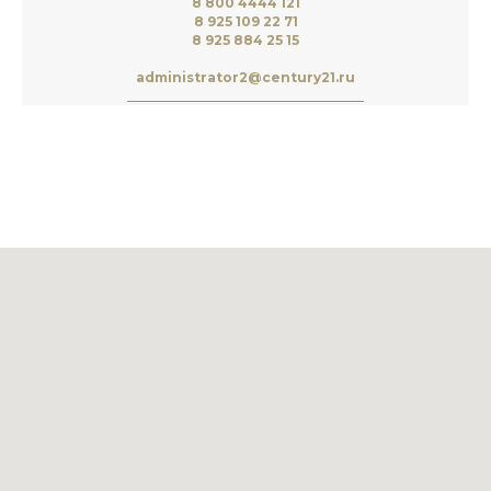
8 800 4444 121
8 925 109 22 71
8 925 884 25 15
administrator2@century21.ru
____________________________________