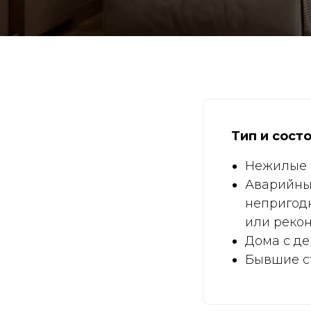
Тип и сост
Нежилые 
Аварийные
непригод
или рекон
Дома с д
Бывшие с