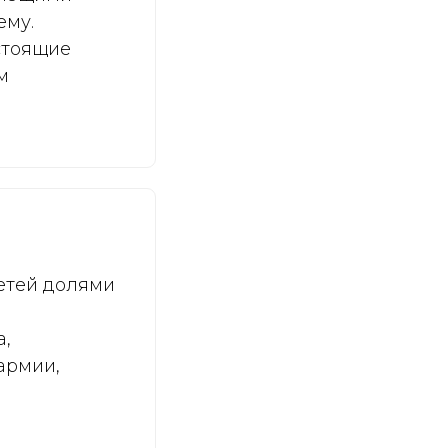
ему.
стоящие
м
етей долями
а,
армии,