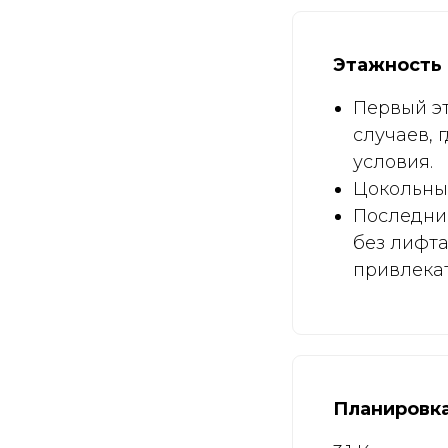
Этажность
Первый эт
случаев, 
условия.
Цокольный
Последние
без лифта
привлека
Планировка