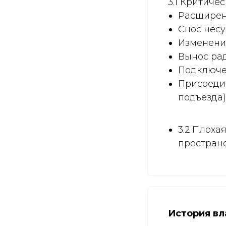
3.1 Критиче
Расширени
Снос несу
Изменение
Вынос ра
Подключе
Присоеди
подъезда)
3.2 Плоха
пространс
История вл