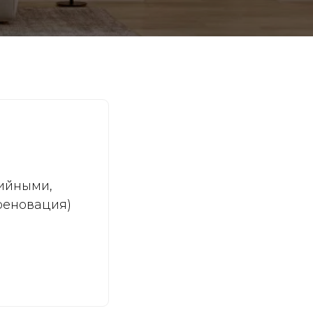
рийными,
реновация)