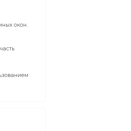
мных окон.
часть
льзованием