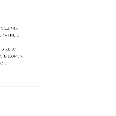
 редких
приятные
 этаже.
е в домах
ъект