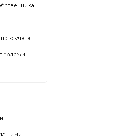
обственника
ного учета
 продажи
ри
бующими