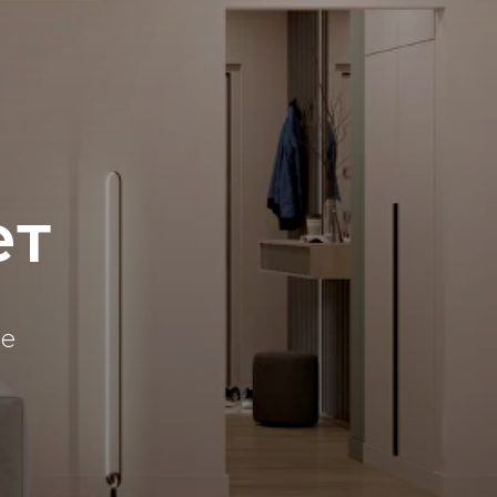
ет
ме