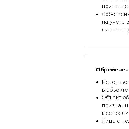
принятия 
Собствен
на учете 
диспансер
Обременени
Использо
в объекте.
Объект об
признанн
местах ли
Лица с п