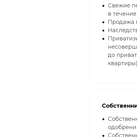
Свежие пе
в течение
Продажа 
Наследств
Приватиз
несоверш
до прива
квартиры)
Собственни
Собствен
одобрении
Собствен