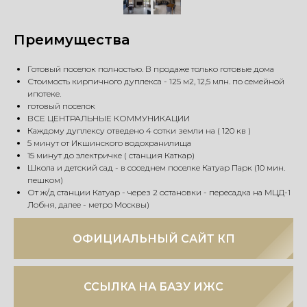
Преимущества
Готовый поселок полностью. В продаже только готовые дома
Стоимость кирпичного дуплекса - 125 м2, 12,5 млн. по семейной
ипотеке.
готовый поселок
ВСЕ ЦЕНТРАЛЬНЫЕ КОММУНИКАЦИИ
Каждому дуплексу отведено 4 сотки земли на ( 120 кв )
⁠5 минут от Икшинского водохранилища
15 минут до электричке ( станция Каткар)
Школа и детский сад - в соседнем поселке Катуар Парк (10 мин.
пешком)
От ж/д станции Катуар - через 2 остановки - пересадка на МЦД-1
Лобня, далее - метро Москвы)
ОФИЦИАЛЬНЫЙ САЙТ КП
ССЫЛКА НА БАЗУ ИЖС