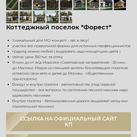
Коттеджный поселок "Форест"
Уникальный для МО концепт - лес в лесу!
участки все правильной формы для истинных перфекционистов
⁠подряд можно любой ( выдержать надо концепцию цвета )
сейчас цена 350 тыс за сотку
15 мин до ст. ж/д Морозки (Савеловское направление - 30 мин.
до Москвы). Рядом со станцией жители близлежащих поселков
оставляю свои авто и далее до Москвы - общественным
транспортом)
Вокруг и внутри поселка - реликтовый лес (под охраной
государства) - все вопросы по состоянию лесного массива надо
адресовать лесникам
Внутри поселка - бетонированные дороги (выдержат нагрузки
строительной техники)
ССЫЛКА НА ОФИЦИАЛЬНЫЙ САЙТ
КП