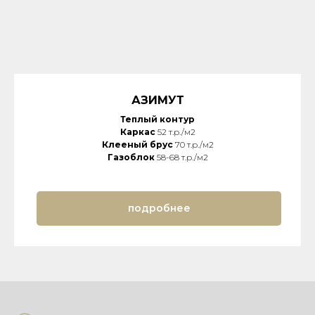
АЗИМУТ
Теплый контур
Каркас
52 т.р./м2
Клееный брус
70 т.р./м2
Газоблок
58-68 т.р./м2
подробнее